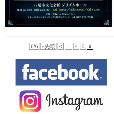
6/6
«先頭
<
...
4
5
6