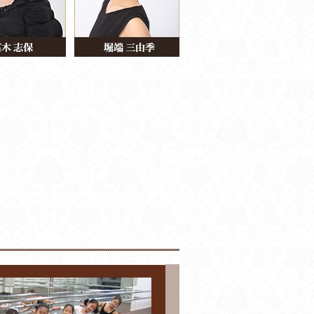
イの泉」で大阪文化祭奨励賞受賞。
スの夜」で大阪文化祭奨励賞受賞。
演「ドン・キホーテ」で、大阪舞台芸術
初等科 (小