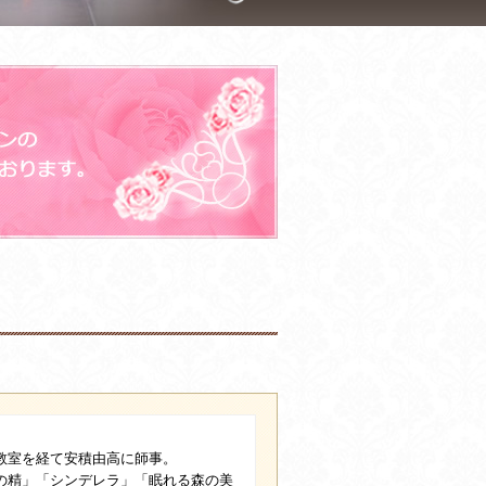
教室を経て安積由高に師事。
の精」「シンデレラ」「眠れる森の美