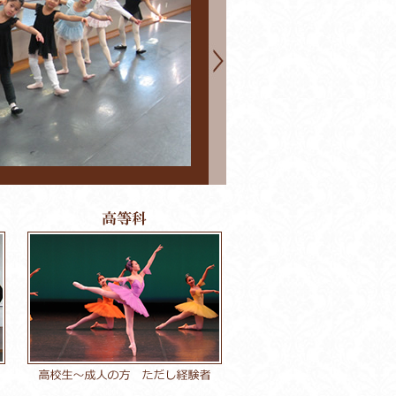
小学校低学年まで
クラッシックバレ
かさを養い、身体