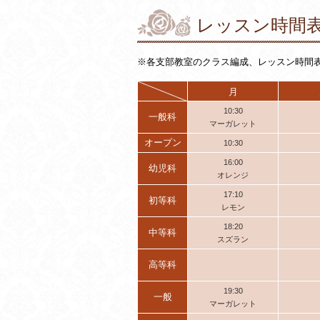
レッスン時間表
※各支部教室のクラス編成、レッスン時間
月
10:30
一般科
マーガレット
オープン
10:30
16:00
幼児科
オレンジ
17:10
初等科
レモン
18:20
中等科
スズラン
高等科
19:30
一般
マーガレット