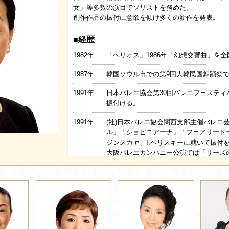
女」等多数の演目でソリストを務めた。
創作作品の振付に意欲を傾け多くの新作を発表。
■経歴
1982年
「ヘリオス」1986年「幻想交響曲」を
1987年
韓国ソウル市での第9回大韓民国舞踊祭
1991年
日本バレエ協会第30回バレエフェステ
振付ける。
1991年
(社)日本バレエ協会関西支部主催バレエ
ル」「ショピニアーナ」「フェアリードー
ジンスカヤ、I.ベリスキーに就いて振付
大阪バレエカンパニー公演では「リーズ
ル・全幕」等の古典作品、 「不滅」「
等の創作作品を振付け、上演した。
1993年
創作作品のみによる公演「テルヨ・タチ
1993年
文化芸術功労大阪府知事表彰受賞。