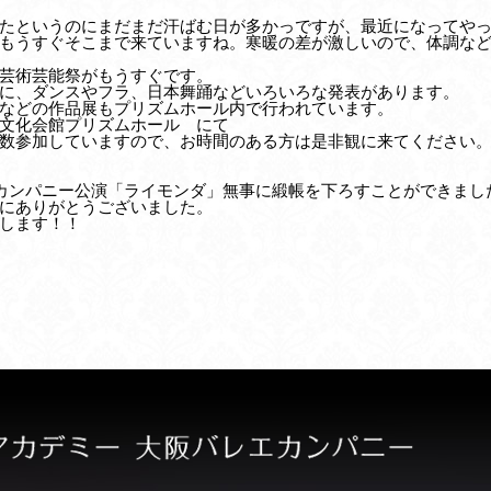
たというのにまだまだ汗ばむ日が多かっですが、最近になってや
もうすぐそこまで来ていますね。寒暖の差が激しいので、体調な
芸術芸能祭がもうすぐです。
に、ダンスやフラ、日本舞踊などいろいろな発表があります。
などの作品展もプリズムホール内で行われています。
文化会館プリズムホール にて
数参加していますので、お時間のある方は是非観に来てください
エカンパニー公演「ライモンダ」無事に緞帳を下ろすことができまし
にありがとうございました。
します！！