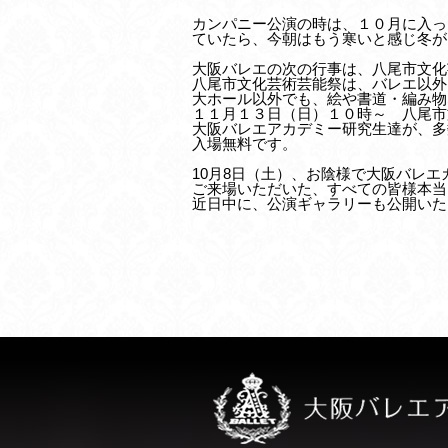
カンパニー公演の時は、１０月に入っ
ていたら、今朝はもう寒いと感じ冬が
大阪バレエの次の行事は、八尾市文化
八尾市文化芸術芸能祭は、バレエ以外
大ホール以外でも、絵や書道・編み物
１１月１３日（日）１０時～ 八尾市
大阪バレエアカデミー研究生達が、多
入場無料です。
10月8日（土）、お陰様で大阪バレ
ご来場いただいた、すべての皆様本当
近日中に、公演ギャラリーも公開いた